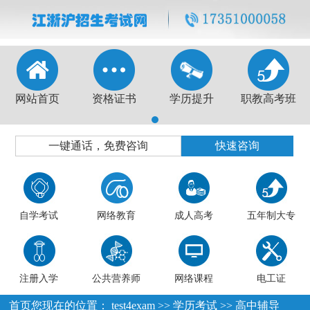
网站首页
资格证书
学历提升
职教高考班
1
一键通话，免费咨询
快速咨询
自学考试
网络教育
成人高考
五年制大专
注册入学
公共营养师
网络课程
电工证
首页
您现在的位置：
test4exam
>>
学历考试
>>
高中辅导