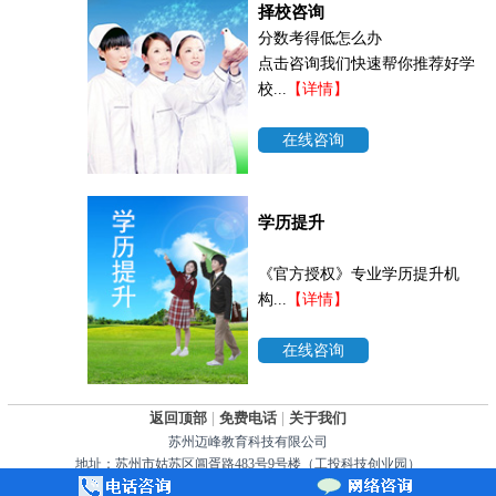
择校咨询
分数考得低怎么办
点击咨询我们快速帮你推荐好学
校...
【详情】
在线咨询
学历提升
《官方授权》专业学历提升机
构...
【详情】
在线咨询
返回顶部
|
免费电话
|
关于我们
苏州迈峰教育科技有限公司
地址：苏州市姑苏区阊胥路483号9号楼（工投科技创业园）
苏ICP备2025214950号