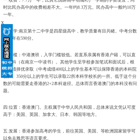
一
:
收费：
7.7
万一年，比其它国际高中动辄
4
万一学期的学费便宜，同
时比民办高中的收费相差不大。一年约
8.3
万元。民办高中一般约
10
万
一年。
X
二
:
教学
:
南京第十二中学是四星级高中，教学质量有目共睹。中考分数
线今年在
590
分。
三
:
门槛：中港澳班，入学门槛较低。若直系亲属有香港户籍，可以直
升本科（在南京一中读书）。其他学生至学校参加笔试和面试后，根
据成绩择优录取（中考成绩
400
以上的学生基本可以保障香港的本科院
校）。
350
分以上的学生可以录取
22
所本科学校长的一所。低于这个分
数的可能需要走香港的
2+2
本科途径。总体而言香港澳门的本科没有问
题。
四
:
位置：香港澳门。主权属于中华人民共和国，总体来说文凭认可度
高于：美国、英国、加拿大、日本、韩国等地方。
五
:
发展：香港参加高考的学生，前往英国、美国、等欧洲国家留学可
以免去雅思等语言要求。